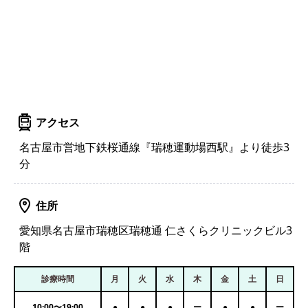
アクセス
名古屋市営地下鉄桜通線『瑞穂運動場西駅』より徒歩3
分
住所
愛知県名古屋市瑞穂区瑞穂通 仁さくらクリニックビル3
階
診療時間
月
火
水
木
金
土
日
10:00
〜
19:00
●
●
●
ー
●
●
ー