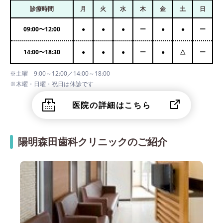
診療時間
月
火
水
木
金
土
日
09:00
〜
12:00
●
●
●
ー
●
●
ー
14:00
〜
18:30
●
●
●
ー
●
△
ー
※土曜 9:00～12:00／14:00～18:00
※木曜・日曜・祝日は休診です
医院の詳細はこちら
陽明森田歯科クリニックのご紹介