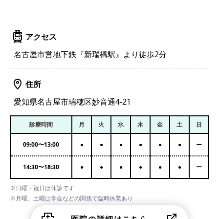
アクセス
名古屋市営地下鉄『新瑞橋駅』より徒歩2分
住所
愛知県名古屋市瑞穂区妙音通4-21
診療時間
月
火
水
木
金
土
日
09:00
〜
13:00
●
●
●
●
●
●
ー
14:30
〜
18:30
●
●
●
●
●
●
ー
※日曜・祝日は休診です
※月曜、土曜は学会などの関係で臨時休業あり