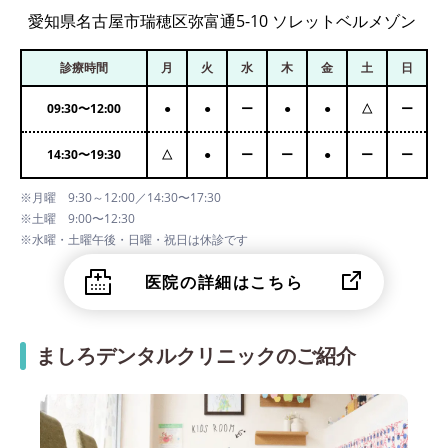
愛知県名古屋市瑞穂区弥富通5-10 ソレットベルメゾン
診療時間
月
火
水
木
金
土
日
09:30
〜
12:00
●
●
ー
●
●
△
ー
14:30
〜
19:30
△
●
ー
ー
●
ー
ー
※月曜 9:30～12:00／14:30〜17:30
※土曜 9:00〜12:30
※水曜・土曜午後・日曜・祝日は休診です
医院の詳細はこちら
ましろデンタルクリニックのご紹介