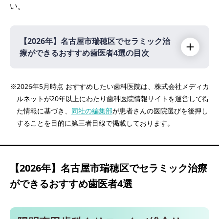
い。
【2026年】
名古屋市瑞穂区でセラミック治
療ができるおすすめ歯医者4選の目次
【2026年】
※2026年5月時点 おすすめしたい歯科医院は、株式会社メディカ
ルネットが20年以上にわたり歯科医院情報サイトを運営して得
陽明森田歯科クリニック（総合リハビリセン
た情報に基づき、
同社の編集部
が患者さんの医院選びを後押し
ター駅 徒歩9分）
することを目的に第三者目線で掲載しております。
新瑞橋デンタルオフィス（新瑞橋駅 徒歩2
分）
ましろデンタルクリニック（瑞穂運動場東駅
【2026年】
名古屋市瑞穂区でセラミック治療
徒歩16分）
ができるおすすめ歯医者4選
ひめみやさくら歯科矯正歯科（瑞穂運動場西
駅 徒歩3分）