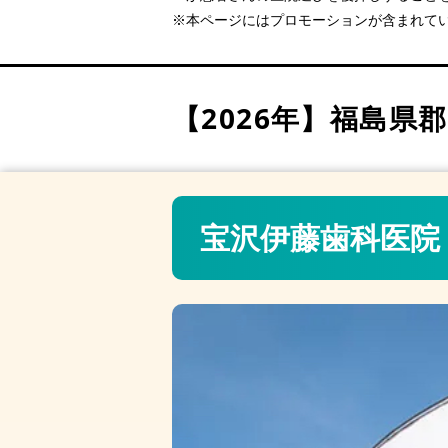
さくら歯科クリニック（郡山
※本ページにはプロモーションが含まれて
釜田歯科医院（郡山駅 車で
郡山ラポール歯科（郡山駅 
郡山ファースト歯科矯正歯科
【2026年】
福島県郡
うすい歯科医院（郡山駅 徒
宝沢伊藤歯科医院（