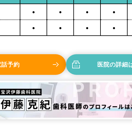
●
●
●
●
●
●
●
●
電話予約
医院の詳細