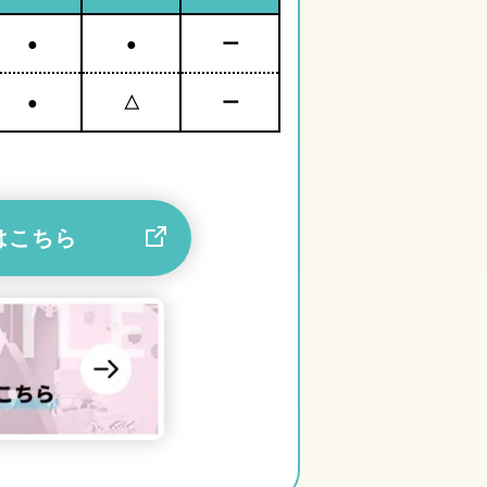
●
●
ー
●
△
ー
はこちら