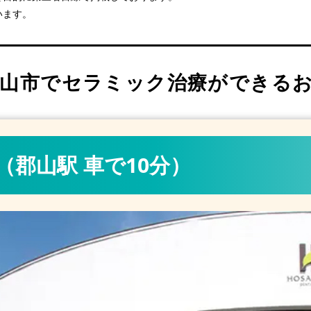
富田駅 車で13分）
います。
11分）
車で20分）
（郡山駅 車で15分）
山市でセラミック治療ができるお
歩10分）
郡山駅 車で10分）