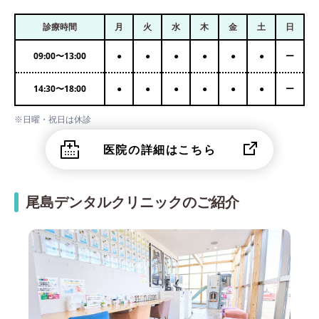
診療時間
月
火
水
木
金
土
日
09:00
〜
13:00
●
●
●
●
●
●
ー
14:30
〜
18:00
●
●
●
●
●
●
ー
※日曜・祝日は休診
医院の詳細はこちら
尾島デンタルクリニックのご紹介