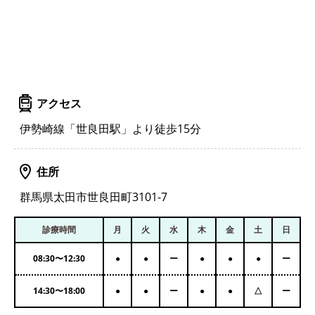
アクセス
伊勢崎線「世良田駅」より徒歩15分
住所
群馬県太田市世良田町3101-7
診療時間
月
火
水
木
金
土
日
08:30
〜
12:30
●
●
ー
●
●
●
ー
14:30
〜
18:00
●
●
ー
●
●
△
ー