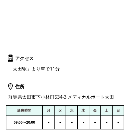
アクセス
「太田駅」より車で11分
住所
群馬県太田市下小林町534-3 メディカルポート太田
診療時間
月
火
水
木
金
土
日
09:00
〜
20:00
●
●
●
●
●
●
●