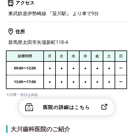
アクセス
東武鉄道伊勢崎線 『韮川駅』 より車で9分
住所
群馬県太田市矢場新町118-4
診療時間
月
火
水
木
金
土
日
09:00
〜
12:00
●
●
●
●
●
●
ー
13:00
〜
17:00
●
●
●
●
●
●
ー
※日曜・祝日は休診
医院の詳細はこちら
大川歯科医院のご紹介