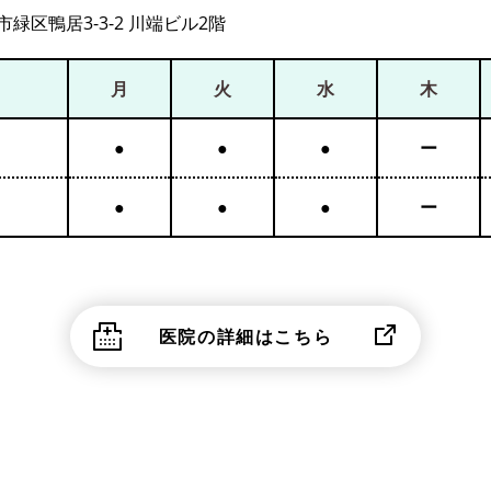
緑区鴨居3-3-2 川端ビル2階
月
火
水
木
●
●
●
ー
●
●
●
ー
医院の詳細はこちら