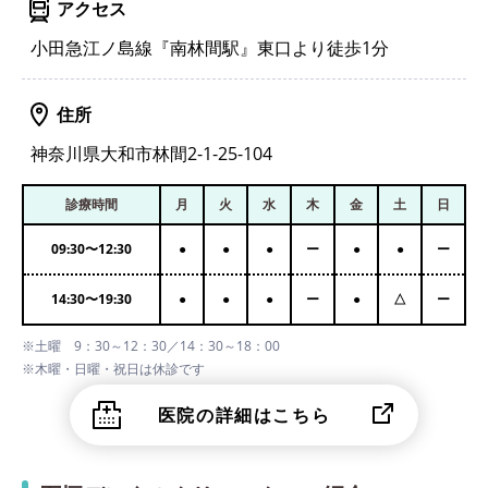
アクセス
小田急江ノ島線『南林間駅』東口より徒歩1分
住所
神奈川県大和市林間2-1-25-104
診療時間
月
火
水
木
金
土
日
09:30
〜
12:30
●
●
●
ー
●
●
ー
14:30
〜
19:30
●
●
●
ー
●
△
ー
※土曜 9：30～12：30／14：30～18：00
※木曜・日曜・祝日は休診です
医院の詳細はこちら