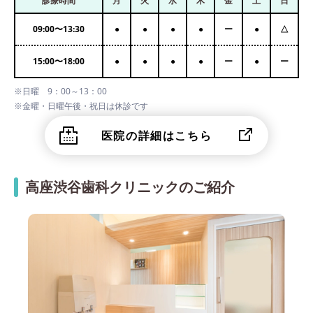
診療時間
月
火
水
木
金
土
日
09:00
〜
13:30
●
●
●
●
ー
●
△
15:00
〜
18:00
●
●
●
●
ー
●
ー
※日曜 9：00～13：00
※金曜・日曜午後・祝日は休診です
医院の詳細はこちら
高座渋谷歯科クリニックのご紹介