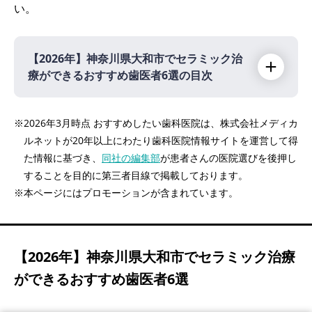
い。
【2026年】
神奈川県大和市でセラミック治
療ができるおすすめ歯医者6選の目次
【2026年】
※2026年3月時点 おすすめしたい歯科医院は、株式会社メディカ
ルネットが20年以上にわたり歯科医院情報サイトを運営して得
遠藤歯科医院（大和駅 徒歩2分）
PR
た情報に基づき、
同社の編集部
が患者さんの医院選びを後押し
高座渋谷歯科クリニック（高座渋谷駅 徒歩1
することを目的に第三者目線で掲載しております。
分）
※本ページにはプロモーションが含まれています。
石垣デンタルクリニック（南林間駅 徒歩1
分）
医療法人社団誠瑛会 つるま歯科医院（鶴間駅
【2026年】
神奈川県大和市でセラミック治療
徒歩1分）
ができるおすすめ歯医者6選
かわさき歯科・矯正歯科（大和駅 徒歩7分）
大和東さくら歯科・矯正歯科（大和駅 徒歩4