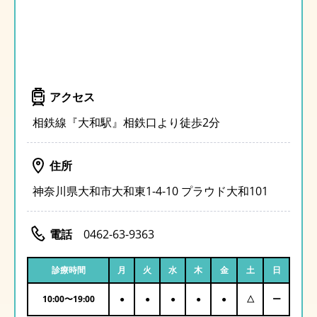
アクセス
相鉄線『大和駅』相鉄口より徒歩2分
住所
神奈川県大和市大和東1-4-10 プラウド大和101
電話
0462-63-9363
診療時間
月
火
水
木
金
土
日
10:00
〜
19:00
●
●
●
●
●
△
ー