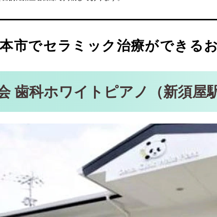
の森駅 車で7分）
クライン 熊本パール総合歯科・矯正歯科・こども歯科クリニック 
本市でセラミック治療ができるお
歯科（九品寺交差点駅 徒歩10分）
 新大江歯科診療所（水前寺駅 徒歩5分）
会 歯科ホワイトピアノ（新須屋駅