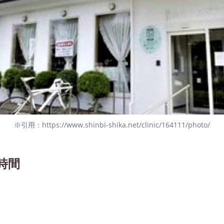
※引用：https://www.shinbi-shika.net/clinic/164111/photo/
時間