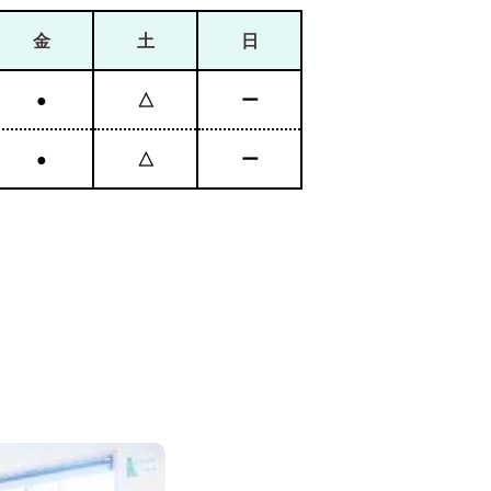
金
土
日
●
△
ー
●
△
ー