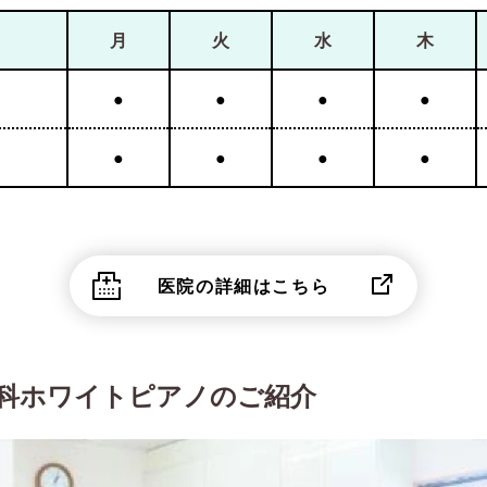
月
火
水
木
●
●
●
●
●
●
●
●
医院の詳細はこちら
歯科ホワイトピアノのご紹介