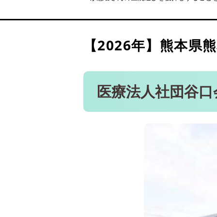
くらた歯科クリニック（光
医療法人社団 エステティッ
分）
【2026年】
熊本県熊
新屋敷津田歯科医院 こども
ピュアデンタルクリニック
医療法人社団谷口