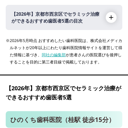
【2026年】
京都市西京区でセラミック治療
ができるおすすめ歯医者5選の目次
【2026年】
※2026年5月時点 おすすめしたい歯科医院は、株式会社メディカ
ルネットが20年以上にわたり歯科医院情報サイトを運営して得
ひのくち歯科医院（桂駅 徒歩15分）
た情報に基づき、
同社の編集部
が患者さんの医院選びを後押し
五十嵐歯科医院（桂川駅 バスで10分）
することを目的に第三者目線で掲載しております。
医療法人社団洛歯会 中田歯科クリニック（桂
駅 徒歩3分）
さかの歯科（洛西口駅 車で10分）
【2026年】
京都市西京区でセラミック治療が
片山歯科クリニック（桂駅 徒歩1分）
できるおすすめ歯医者5選
ひのくち歯科医院（桂駅 徒歩15分）