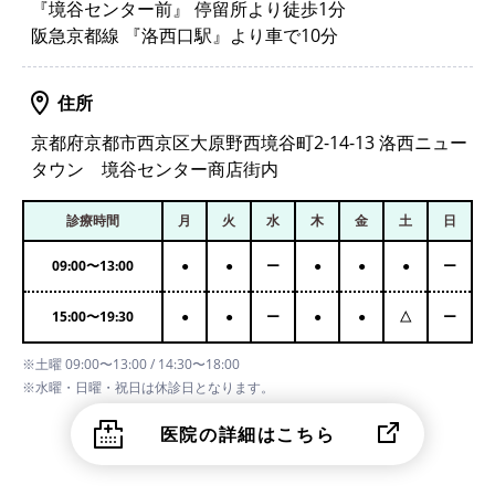
『境谷センター前』 停留所より徒歩1分
阪急京都線 『洛西口駅』より車で10分
住所
京都府京都市西京区大原野西境谷町2-14-13 洛西ニュー
タウン 境谷センター商店街内
診療時間
月
火
水
木
金
土
日
09:00
〜
13:00
●
●
ー
●
●
●
ー
15:00
〜
19:30
●
●
ー
●
●
△
ー
※土曜 09:00〜13:00 / 14:30〜18:00
※水曜・日曜・祝日は休診日となります。
医院の詳細はこちら