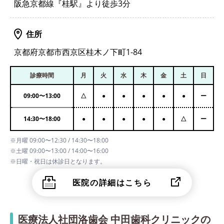
阪急京都線『桂駅』より徒歩3分
住所
京都府京都市西京区桂木ノ下町1-84
診療時間
月
火
水
木
金
土
日
09:00
〜
13:00
△
●
●
●
●
●
ー
14:30
〜
18:00
●
●
●
●
●
△
ー
※月曜 09:00〜12:30 / 14:30〜18:00
※土曜 09:00〜13:00 / 14:00〜16:00
※日曜・祝日は休診日となります。
医院の詳細はこちら
医療法人社団洛歯会 中田歯科クリニックの