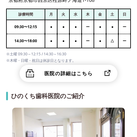
京都府京都市西京区樫原畔ノ海道1-108
診療時間
月
火
水
木
金
土
日
09:30
〜
12:15
●
●
●
ー
●
●
ー
14:30
〜
18:00
●
●
●
ー
●
△
ー
※土曜 09:30～12:15 / 14:30～16:30
※木曜・日曜・祝日は休診日となります。
医院の詳細はこちら
ひのくち歯科医院のご紹介