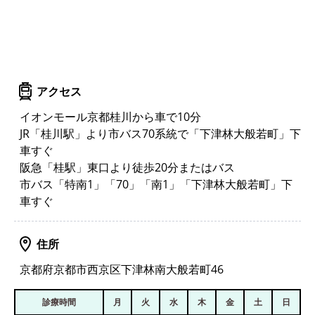
アクセス
イオンモール京都桂川から車で10分
JR「桂川駅」より市バス70系統で「下津林大般若町」下
車すぐ
阪急「桂駅」東口より徒歩20分またはバス
市バス「特南1」「70」「南1」「下津林大般若町」下
車すぐ
住所
京都府京都市西京区下津林南大般若町46
診療時間
月
火
水
木
金
土
日