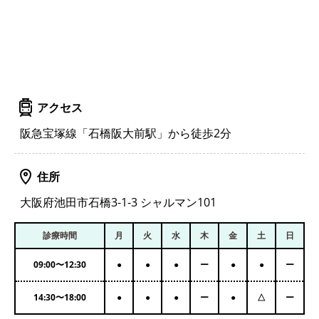
アクセス
阪急宝塚線「石橋阪大前駅」から徒歩2分
住所
大阪府池田市石橋3-1-3 シャルマン101
診療時間
月
火
水
木
金
土
日
09:00
〜
12:30
●
●
●
ー
●
●
ー
14:30
〜
18:00
●
●
●
ー
●
△
ー