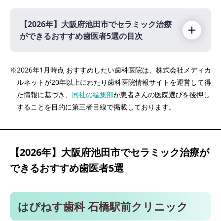
【2026年】
大阪府池田市でセラミック治療
ができるおすすめ歯医者5選の目次
【2026年】
※2026年1月時点 おすすめしたい歯科医院は、株式会社メディカ
ルネットが20年以上にわたり歯科医院情報サイトを運営して得
はぴねす歯科 石橋駅前クリニック
た情報に基づき、
同社の編集部
が患者さんの医院選びを後押し
田川歯科クリニック
することを目的に第三者目線で掲載しております。
医療法人タクト会 ハーモニーデンタルクリニ
ック
医療法人敬慈会 桑田歯科
【2026年】
大阪府池田市でセラミック治療が
やすらぎの街デンタルクリニック
できるおすすめ歯医者5選
はぴねす歯科 石橋駅前クリニック