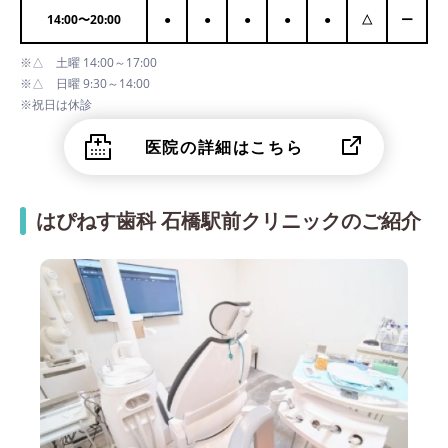
14:00
〜
20:00
●
●
●
●
●
△
ー
※△ 土曜 14:00～17:00
※△ 日曜 9:30～14:00
※祝日は休診
医院の詳細はこちら
はぴねす歯科 石橋駅前クリニックのご紹介