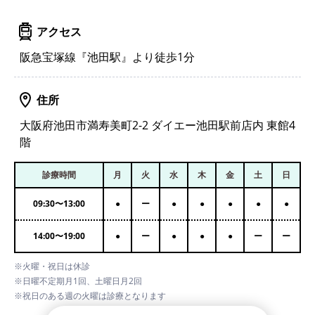
アクセス
阪急宝塚線『池田駅』より徒歩1分
住所
大阪府池田市満寿美町2-2 ダイエー池田駅前店内 東館4
階
診療時間
月
火
水
木
金
土
日
09:30
〜
13:00
●
ー
●
●
●
●
●
14:00
〜
19:00
●
ー
●
●
●
ー
ー
※火曜・祝日は休診
※日曜不定期月1回、土曜日月2回
※祝日のある週の火曜は診療となります