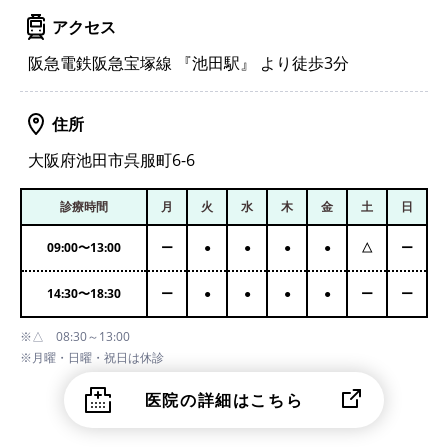
アクセス
阪急電鉄阪急宝塚線 『池田駅』 より徒歩3分
住所
大阪府池田市呉服町6-6
診療時間
月
火
水
木
金
土
日
09:00
〜
13:00
ー
●
●
●
●
△
ー
14:30
〜
18:30
ー
●
●
●
●
ー
ー
※△ 08:30～13:00
※月曜・日曜・祝日は休診
医院の詳細はこちら