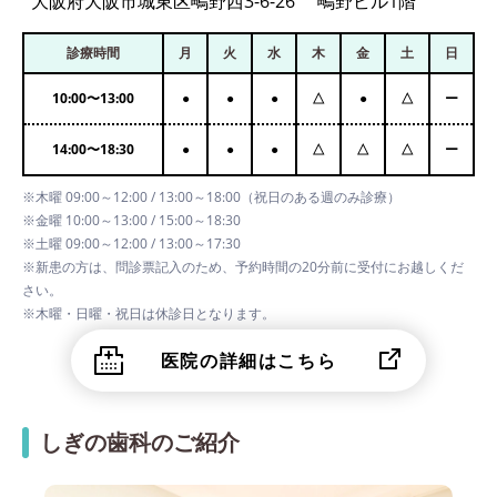
大阪府大阪市城東区鴫野西3-6-26 鴫野ビル1階
診療時間
月
火
水
木
金
土
日
10:00
〜
13:00
●
●
●
△
●
△
ー
14:00
〜
18:30
●
●
●
△
△
△
ー
※木曜 09:00～12:00 / 13:00～18:00（祝日のある週のみ診療）
※金曜 10:00～13:00 / 15:00～18:30
※土曜 09:00～12:00 / 13:00～17:30
※新患の方は、問診票記入のため、予約時間の20分前に受付にお越しくだ
さい。
※木曜・日曜・祝日は休診日となります。
医院の詳細はこちら
しぎの歯科のご紹介