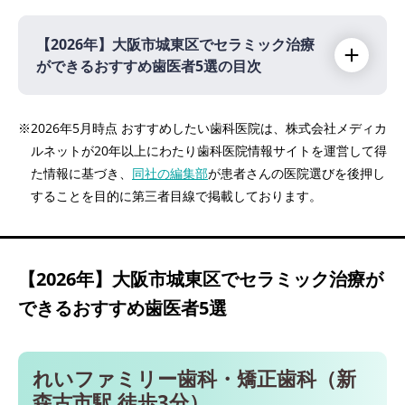
【2026年】
大阪市城東区でセラミック治療
ができるおすすめ歯医者5選の目次
【2026年】
※2026年5月時点 おすすめしたい歯科医院は、株式会社メディカ
ルネットが20年以上にわたり歯科医院情報サイトを運営して得
れいファミリー歯科・矯正歯科（新森古市駅
た情報に基づき、
同社の編集部
が患者さんの医院選びを後押し
徒歩3分）
することを目的に第三者目線で掲載しております。
もりもと歯科（蒲生四丁目駅 徒歩3分）
しぎの歯科（鴫野駅 徒歩9分）
医療法人優紫会 いけなが歯科 口腔外科・矯
【2026年】
大阪市城東区でセラミック治療が
正歯科（蒲生四丁目駅 徒歩1分）
できるおすすめ歯医者5選
医療法人 がもう四丁目歯科（蒲生四丁目駅
徒歩すぐ）
れいファミリー歯科・矯正歯科（新
森古市駅 徒歩3分）