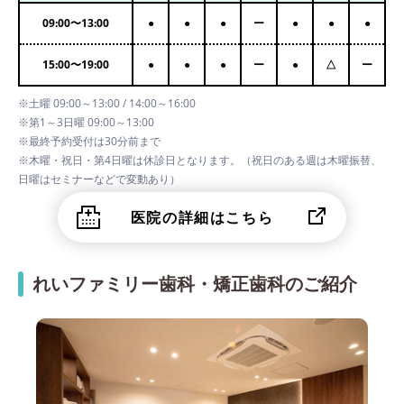
09:00
〜
13:00
●
●
●
ー
●
●
●
15:00
〜
19:00
●
●
●
ー
●
△
ー
※土曜 09:00～13:00 / 14:00～16:00
※第1～3日曜 09:00～13:00
※最終予約受付は30分前まで
※木曜・祝日・第4日曜は休診日となります。（祝日のある週は木曜振替、
日曜はセミナーなどで変動あり）
医院の詳細はこちら
れいファミリー歯科・矯正歯科のご紹介