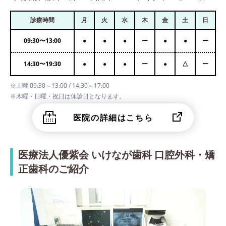
診療時間
月
火
水
木
金
土
日
09:30
〜
13:00
●
●
●
ー
●
●
ー
14:30
〜
19:30
●
●
●
ー
●
△
ー
※土曜 09:30～13:00 / 14:30～17:00
※木曜・日曜・祝日は休診日となります。
医院の詳細はこちら
医療法人優紫会 いけなが歯科 口腔外科・矯
正歯科のご紹介