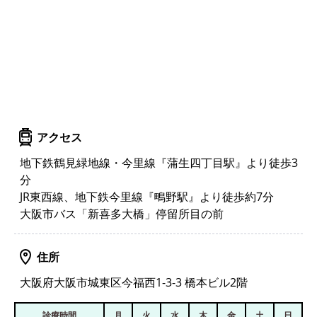
アクセス
地下鉄鶴見緑地線・今里線『蒲生四丁目駅』より徒歩3
分
JR東西線、地下鉄今里線『鴫野駅』より徒歩約7分
大阪市バス「新喜多大橋」停留所目の前
住所
大阪府大阪市城東区今福西1-3-3 橋本ビル2階
診療時間
月
火
水
木
金
土
日