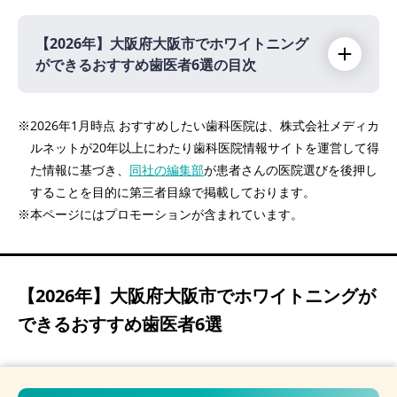
【2026年】
大阪府大阪市でホワイトニング
ができるおすすめ歯医者6選の目次
【2026年】
※2026年1月時点 おすすめしたい歯科医院は、株式会社メディカ
ルネットが20年以上にわたり歯科医院情報サイトを運営して得
DIGITAL-L歯科矯正歯科（本町駅 徒歩1分）
た情報に基づき、
同社の編集部
が患者さんの医院選びを後押し
PR
することを目的に第三者目線で掲載しております。
えがみ歯科医院（天満橋駅 徒歩5分）
※本ページにはプロモーションが含まれています。
中津まさデンタルクリニック（中津(メトロ)
駅 徒歩3分）
北梅田ロワイヤルおとなこども歯科（中津(メ
【2026年】
大阪府大阪市でホワイトニングが
トロ)駅 徒歩1分）
できるおすすめ歯医者6選
うえのファミリー歯科クリニック（千林大宮
駅 徒歩5分）
クキデンタルオフィス（難波駅 徒歩1分）