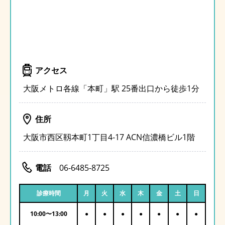
アクセス
大阪メトロ各線「本町」駅 25番出口から徒歩1分
住所
大阪市西区靱本町1丁目4-17 ACN信濃橋ビル1階
電話
06-6485-8725
診療時間
月
火
水
木
金
土
日
10:00
〜
13:00
●
●
●
●
●
●
●