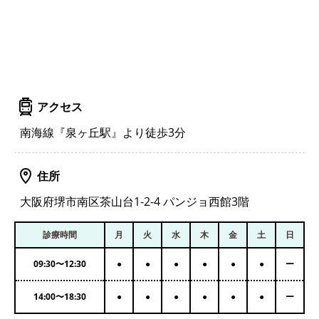
アクセス
南海線『泉ヶ丘駅』より徒歩3分
住所
大阪府堺市南区茶山台1-2-4 パンジョ西館3階
診療時間
月
火
水
木
金
土
日
09:30
〜
12:30
●
●
●
●
●
●
ー
14:00
〜
18:30
●
●
●
●
●
●
ー