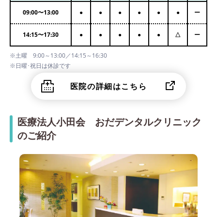
09:00
〜
13:00
●
●
●
●
●
●
ー
14:15
〜
17:30
●
●
●
●
●
△
ー
※土曜 9:00～13:00／14:15～16:30
※日曜･祝日は休診です
医院の詳細はこちら
医療法人小田会 おだデンタルクリニック
のご紹介