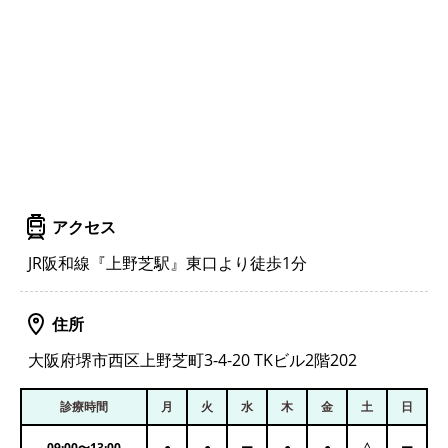
アクセス
JR阪和線『上野芝駅』東口より徒歩1分
住所
大阪府堺市西区上野芝町3-4-20 TKビル2階202
診療時間
月
火
水
木
金
土
日
09:00
〜
13:00
●
●
ー
●
●
△
ー