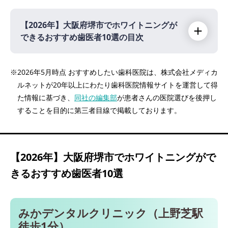
【2026年】
大阪府堺市でホワイトニングが
できるおすすめ歯医者10選の目次
【2026年】
※2026年5月時点 おすすめしたい歯科医院は、株式会社メディカ
ルネットが20年以上にわたり歯科医院情報サイトを運営して得
みかデンタルクリニック（上野芝駅 徒歩1
た情報に基づき、
同社の編集部
が患者さんの医院選びを後押し
分）
することを目的に第三者目線で掲載しております。
医療法人湯川歯科医院（津久野駅 徒歩1分）
医療法人小田会 おだデンタルクリニック
（北野田駅 徒歩2分）
【2026年】
大阪府堺市でホワイトニングがで
医療法人富歯会 川上歯科パンジョ診療所（泉
きるおすすめ歯医者10選
ヶ丘駅 徒歩3分）
松浦歯科クリニック（中百舌鳥駅 徒歩5分）
医療法人よつば徳祐会 松井歯科（中百舌鳥駅
みかデンタルクリニック（上野芝駅
徒歩15分）
徒歩1分）