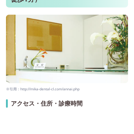
医療法人 飯田歯科（栂・美木多駅 徒歩17
分）
医療法人 祐愛会 西村歯科（七道駅 徒歩1分）
なかもずあおぞら歯科クリニック（中百舌鳥
駅 徒歩5分）
山本歯科医院（堺市駅 徒歩7分）
※引用：http://mika-dental-cl.com/annai.php
アクセス・住所・診療時間