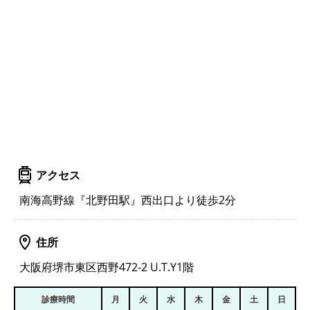
アクセス
南海高野線『北野田駅』西出口より徒歩2分
住所
大阪府堺市東区西野472-2 U.T.Y1階
診療時間
月
火
水
木
金
土
日