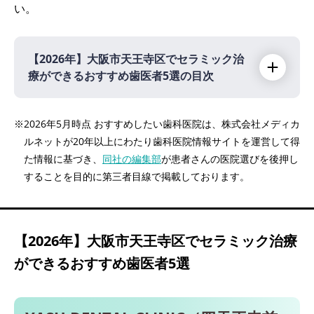
い。
【2026年】
大阪市天王寺区でセラミック治
療ができるおすすめ歯医者5選の目次
【2026年】
※2026年5月時点 おすすめしたい歯科医院は、株式会社メディカ
ルネットが20年以上にわたり歯科医院情報サイトを運営して得
YASU DENTAL CLINIC（四天王寺前夕陽ヶ丘
た情報に基づき、
同社の編集部
が患者さんの医院選びを後押し
駅 徒歩1分）
することを目的に第三者目線で掲載しております。
hdhc ふちはた歯科（四天王寺前夕陽ヶ丘駅
徒歩5分）
藤村歯科クリニック（大阪上本町駅 徒歩1
【2026年】
大阪市天王寺区でセラミック治療
分）
ができるおすすめ歯医者5選
うえほんまち歯科（大阪上本町駅 徒歩4分）
上本町プラザ歯科（大阪上本町駅 徒歩7分）