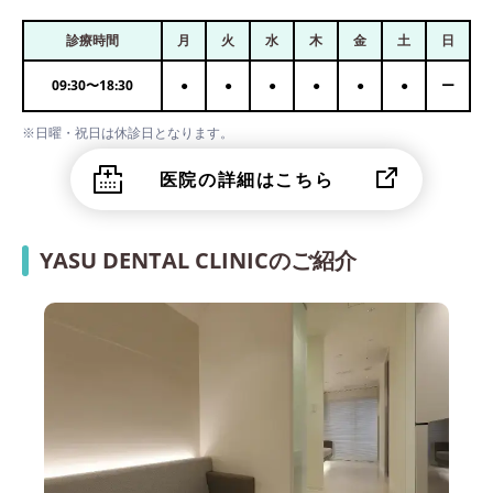
診療時間
月
火
水
木
金
土
日
09:30
〜
18:30
●
●
●
●
●
●
ー
※日曜・祝日は休診日となります。
医院の詳細はこちら
YASU DENTAL CLINICのご紹介