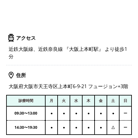
アクセス
近鉄大阪線、近鉄奈良線 『大阪上本町駅』 より徒歩1
分
住所
大阪府大阪市天王寺区上本町6-9-21 フュージョン+3階
診療時間
月
火
水
木
金
土
日
09:30
〜
13:00
●
●
●
●
●
●
ー
14:30
〜
19:30
●
●
●
●
●
△
ー