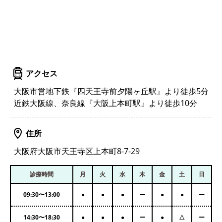
アクセス
大阪市営地下鉄『四天王寺前夕陽ヶ丘駅』より徒歩5分
近鉄大阪線、奈良線『大阪上本町駅』より徒歩10分
住所
大阪府大阪市天王寺区上本町8-7-29
診療時間
月
火
水
木
金
土
日
09:30
〜
13:00
●
●
●
ー
●
●
ー
14:30
〜
18:30
●
●
●
ー
●
△
ー