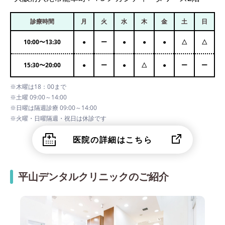
診療時間
月
火
水
木
金
土
日
10:00
〜
13:30
●
ー
●
●
●
△
△
15:30
〜
20:00
●
ー
●
△
●
ー
ー
※木曜は18：00まで
※土曜 09:00～14:00
※日曜は隔週診療 09:00～14:00
※火曜・日曜隔週・祝日は休診です
医院の詳細はこちら
平山デンタルクリニックのご紹介