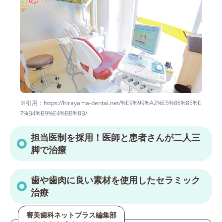
※引用：https://hirayama-dental.net/%E9%99%A2%E5%86%85%E
7%B4%B9%E4%BB%8B/
担当医制を採用！医師と患者さんが二人三
脚で治療
歯や歯肉に良い素材を使用したセラミック
治療
審美歯科ネットプラス編集部