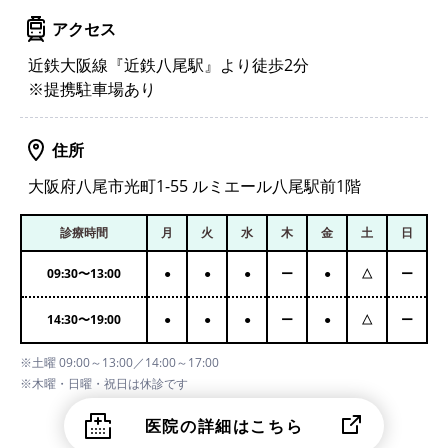
アクセス
近鉄大阪線『近鉄八尾駅』より徒歩2分
※提携駐車場あり
住所
大阪府八尾市光町1-55 ルミエール八尾駅前1階
診療時間
月
火
水
木
金
土
日
09:30
〜
13:00
●
●
●
ー
●
△
ー
14:30
〜
19:00
●
●
●
ー
●
△
ー
※土曜 09:00～13:00／14:00～17:00
※木曜・日曜・祝日は休診です
医院の詳細はこちら