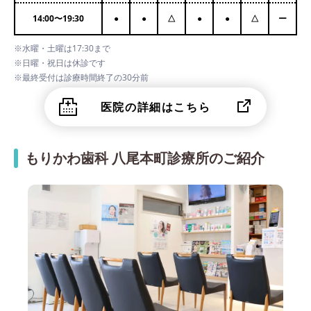
14:00
〜
19:30
●
●
△
●
●
△
ー
※水曜・土曜は17:30まで
※日曜・祝日は休診です
※最終受付は診療時間終了の30分前
医院の詳細はこちら
もりかわ歯科 八尾本町診療所のご紹介