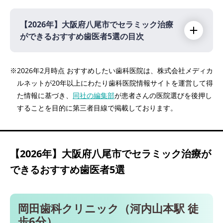
【2026年】
大阪府八尾市でセラミック治療
ができるおすすめ歯医者5選の目次
【2026年】
※2026年2月時点 おすすめしたい歯科医院は、株式会社メディカ
ルネットが20年以上にわたり歯科医院情報サイトを運営して得
岡田歯科クリニック（河内山本駅 徒歩6分）
た情報に基づき、
同社の編集部
が患者さんの医院選びを後押し
こうたろう歯科・矯正歯科（近鉄八尾駅 徒歩
することを目的に第三者目線で掲載しております。
2分）
平山デンタルクリニック（久宝寺駅 徒歩2
分）
【2026年】
大阪府八尾市でセラミック治療が
もりかわ歯科 八尾本町診療所（近鉄八尾駅
できるおすすめ歯医者5選
徒歩7分）
ノエル貴島歯科（八尾駅 徒歩5分）
岡田歯科クリニック（河内山本駅 徒
歩6分）