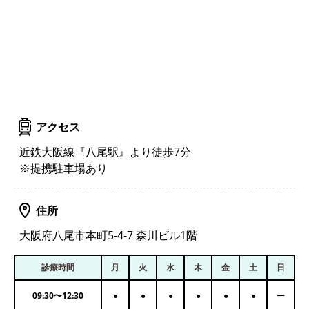
アクセス
近鉄大阪線『八尾駅』より徒歩7分
※提携駐車場あり
住所
大阪府八尾市本町5-4-7 森川ビル1階
診療時間
月
火
水
木
金
土
日
09:30
〜
12:30
●
●
●
●
●
●
ー