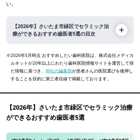
い。
【2026年】
さいたま市緑区でセラミック治
療ができるおすすめ歯医者5選の目次
【2026年】
※2026年5月時点 おすすめしたい歯科医院は、株式会社メディカ
ルネットが20年以上にわたり歯科医院情報サイトを運営して得
東浦和おか歯科・矯正歯科（東浦和駅 徒歩4
た情報に基づき、
同社の編集部
が患者さんの医院選びを後押し
分）
することを目的に第三者目線で掲載しております。
槙原歯科 浦和インプラントセンター（東浦和
駅 バスで10分）
きくち歯科クリニック（東川口駅 バスで5
【2026年】
さいたま市緑区でセラミック治療
分）
ができるおすすめ歯医者5選
裕木歯科クリニック（浦和美園駅 バスで5
分）
あきデンタルクリニック大門（浦和美園駅 バ