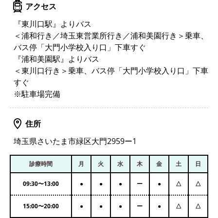
アクセス
『東川口駅』よりバス
＜浦和行き／埼玉東営業所行き／浦和美園行き＞乗車、
バス停「大門小学校入り口」下車すぐ
『浦和美園駅』よりバス
＜東川口行き＞乗車、バス停「大門小学校入り口」下車
すぐ
※駐車場完備
住所
埼玉県さいたま市緑区大門2959ー1
診療時間
月
火
水
木
金
土
日
09:30
〜
13:00
●
●
●
ー
●
△
△
15:00
〜
20:00
●
●
●
ー
●
△
△