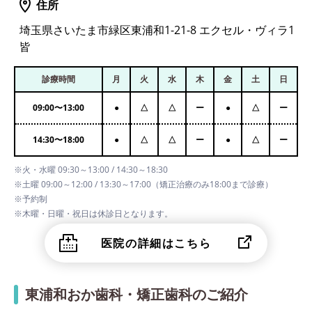
住所
埼玉県さいたま市緑区東浦和1-21-8 エクセル・ヴィラ1
皆
診療時間
月
火
水
木
金
土
日
09:00
〜
13:00
●
△
△
ー
●
△
ー
14:30
〜
18:00
●
△
△
ー
●
△
ー
※火・水曜 09:30～13:00 / 14:30～18:30
※土曜 09:00～12:00 / 13:30～17:00（矯正治療のみ18:00まで診療）
※予約制
※木曜・日曜・祝日は休診日となります。
医院の詳細はこちら
東浦和おか歯科・矯正歯科のご紹介