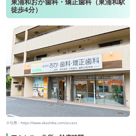
東浦和おか歯科・矯正歯科（東浦和駅
スで15分）
徒歩4分）
※引用：https://www.okashika.com/access