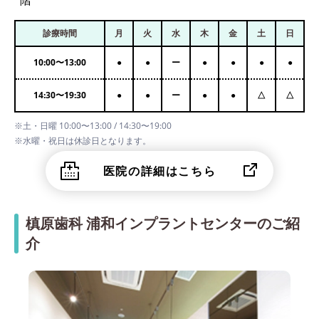
階
診療時間
月
火
水
木
金
土
日
10:00
〜
13:00
●
●
ー
●
●
●
●
14:30
〜
19:30
●
●
ー
●
●
△
△
※土・日曜 10:00〜13:00 / 14:30〜19:00
※水曜・祝日は休診日となります。
医院の詳細はこちら
槙原歯科 浦和インプラントセンターのご紹
介