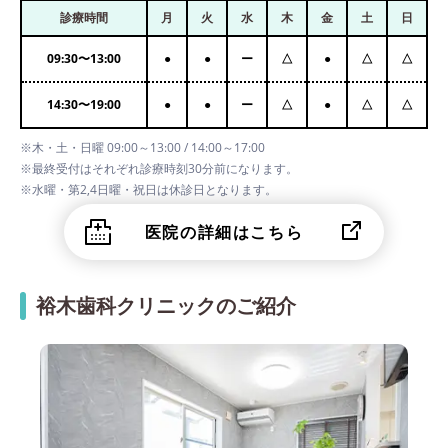
診療時間
月
火
水
木
金
土
日
09:30
〜
13:00
●
●
ー
△
●
△
△
14:30
〜
19:00
●
●
ー
△
●
△
△
※木・土・日曜 09:00～13:00 / 14:00～17:00
※最終受付はそれぞれ診療時刻30分前になります。
※水曜・第2,4日曜・祝日は休診日となります。
医院の詳細はこちら
裕木歯科クリニックのご紹介