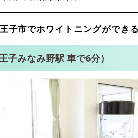
歩2分）
王子・豊田（北八王子駅 徒歩12分）
子駅 徒歩1分）
王子市でホワイトニングができる
（八王子駅 徒歩5分）
王子みなみ野駅 車で6分）