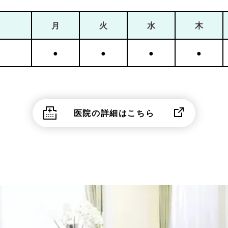
月
火
水
木
●
●
●
●
医院の詳細はこちら