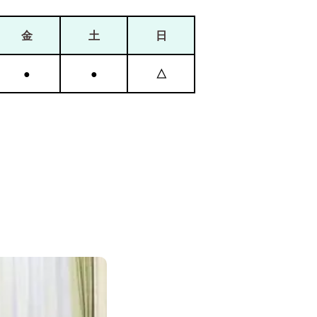
金
土
日
●
●
△