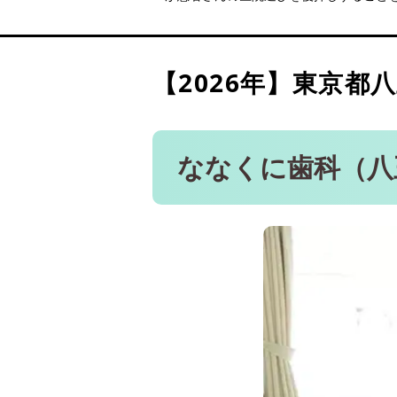
中川歯科医院（八王子駅 徒
高倉町歯科クリニック 北八
デンタルオフィス心（八王
【2026年】
東京都八
アイボリー歯科クリニック
ななくに歯科（八