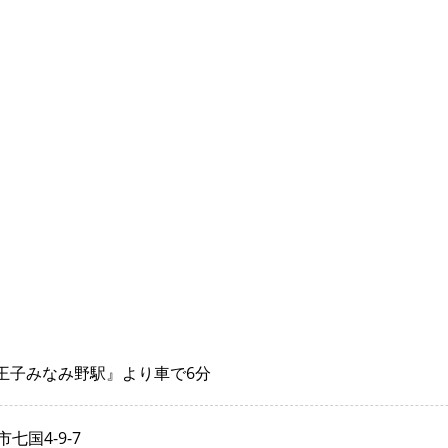
八王子みなみ野駅』より車で6分
七国4-9-7