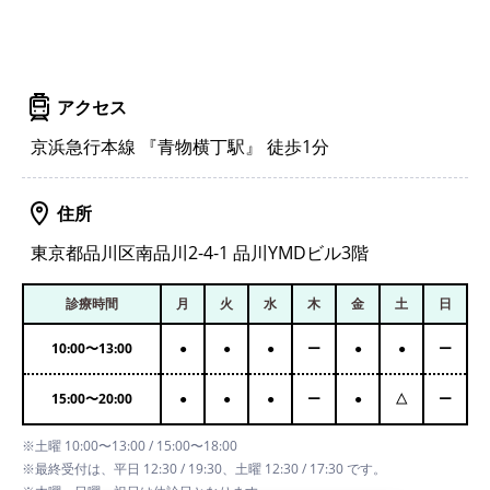
アクセス
京浜急行本線 『青物横丁駅』 徒歩1分
住所
東京都品川区南品川2-4-1 品川YMDビル3階
診療時間
月
火
水
木
金
土
日
10:00
〜
13:00
●
●
●
ー
●
●
ー
15:00
〜
20:00
●
●
●
ー
●
△
ー
※土曜 10:00〜13:00 / 15:00〜18:00
※最終受付は、平日 12:30 / 19:30、土曜 12:30 / 17:30 です。