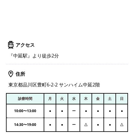
アクセス
『中延駅』より徒歩2分
住所
東京都品川区豊町6-2-2 サンハイム中延2階
診療時間
月
火
水
木
金
土
日
10:00
〜
13:00
●
●
ー
●
●
●
●
14:30
〜
19:00
●
●
ー
△
●
●
△