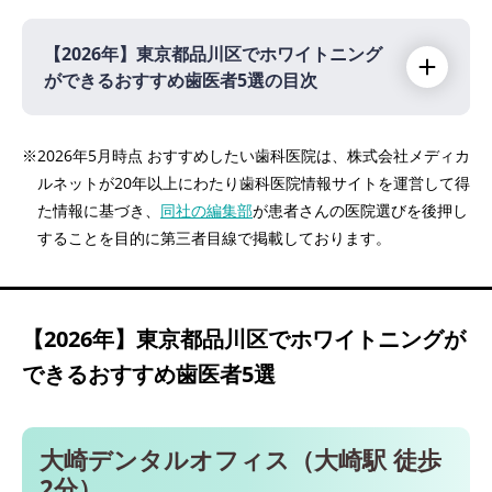
【2026年】
東京都品川区でホワイトニング
ができるおすすめ歯医者5選の目次
【2026年】
※2026年5月時点 おすすめしたい歯科医院は、株式会社メディカ
ルネットが20年以上にわたり歯科医院情報サイトを運営して得
大崎デンタルオフィス（大崎駅 徒歩2分）
た情報に基づき、
同社の編集部
が患者さんの医院選びを後押し
山手歯科クリニック（大井町駅 徒歩4分）
することを目的に第三者目線で掲載しております。
小久保歯科医院（中延駅 徒歩2分）
ジュン歯科クリニック（青物横丁駅 徒歩1
分）
【2026年】
東京都品川区でホワイトニングが
医療法人社団清貴会 小川歯科（品川駅 バス
できるおすすめ歯医者5選
で10分）
大崎デンタルオフィス（大崎駅 徒歩
2分）