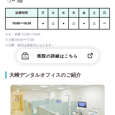
ワー 3階
診療時間
月
火
水
木
金
土
日
10:00
〜
18:30
●
△
●
△
●
△
ー
※火・木曜 10:30〜19:00
※土曜 09:00〜17:00
※日曜・祝日は休診日となります。
医院の詳細はこちら
大崎デンタルオフィスのご紹介