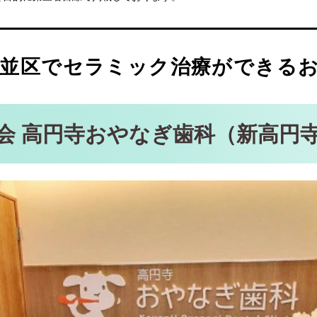
ニック（永福町駅 徒歩5分）
窪駅 徒歩10分）
寺駅 徒歩7分）
並区でセラミック治療ができるお
（南阿佐ケ谷駅 徒歩3分）
会 高円寺おやなぎ歯科（新高円寺