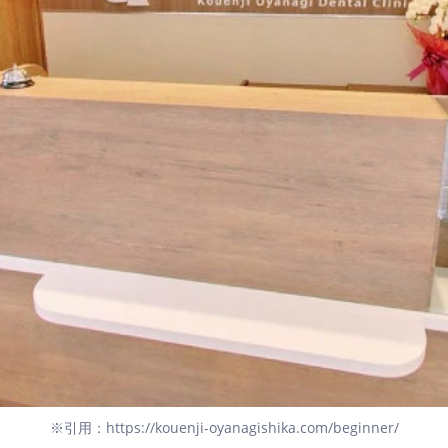
※引用：https://kouenji-oyanagishika.com/beginner/