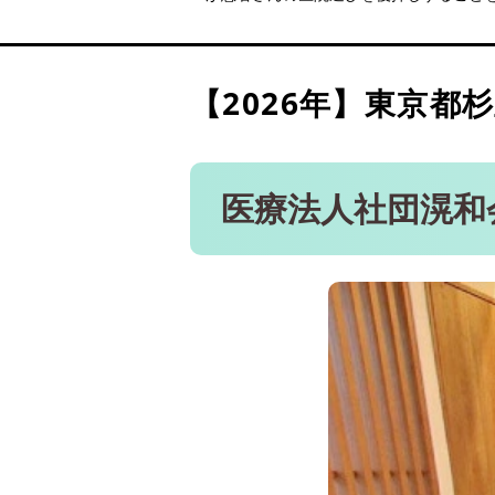
永福町ファミリー歯科クリ
桃井デンタルクリニック（荻
エトアール歯科医院（高円
【2026年】
東京都杉
ケイズデンタルクリニック
医療法人社団滉和