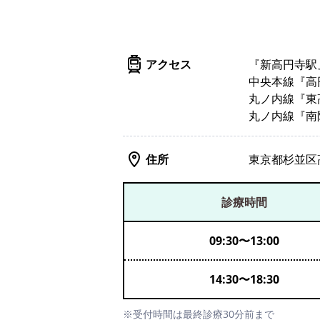
アクセス
『新高円寺駅
中央本線『高
丸ノ内線『東
丸ノ内線『南
住所
東京都杉並区高
診療時間
09:30
〜
13:00
14:30
〜
18:30
※受付時間は最終診療30分前まで