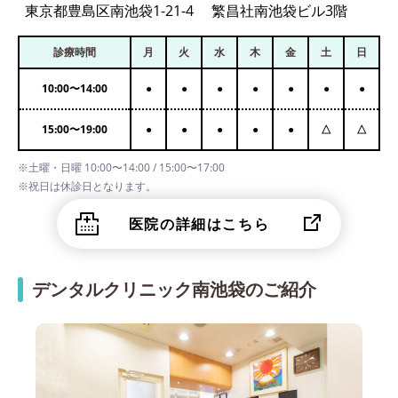
東京都豊島区南池袋1-21-4 繁昌社南池袋ビル3階
診療時間
月
火
水
木
金
土
日
10:00
〜
14:00
●
●
●
●
●
●
●
15:00
〜
19:00
●
●
●
●
●
△
△
※土曜・日曜 10:00〜14:00 / 15:00〜17:00
※祝日は休診日となります。
医院の詳細はこちら
デンタルクリニック南池袋のご紹介