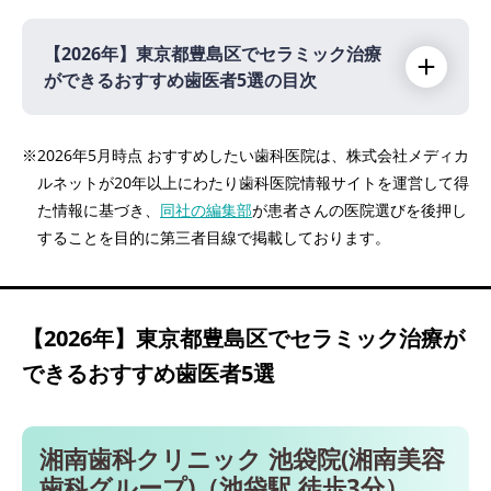
【2026年】
東京都豊島区でセラミック治療
ができるおすすめ歯医者5選の目次
【2026年】
※2026年5月時点 おすすめしたい歯科医院は、株式会社メディカ
ルネットが20年以上にわたり歯科医院情報サイトを運営して得
湘南歯科クリニック 池袋院(湘南美容歯科グ
た情報に基づき、
同社の編集部
が患者さんの医院選びを後押し
ループ)（池袋駅 徒歩3分）
することを目的に第三者目線で掲載しております。
デンタルクリニック南池袋（池袋駅 徒歩す
ぐ）
医療法人社団千美会 ザ・ホワイトデンタルク
【2026年】
東京都豊島区でセラミック治療が
リニック池袋院（池袋駅 徒歩3分）
できるおすすめ歯医者5選
たいら歯科（東長崎駅 徒歩4分）
森山歯科医院（池袋駅 徒歩4分）
湘南歯科クリニック 池袋院(湘南美容
歯科グループ)（池袋駅 徒歩3分）