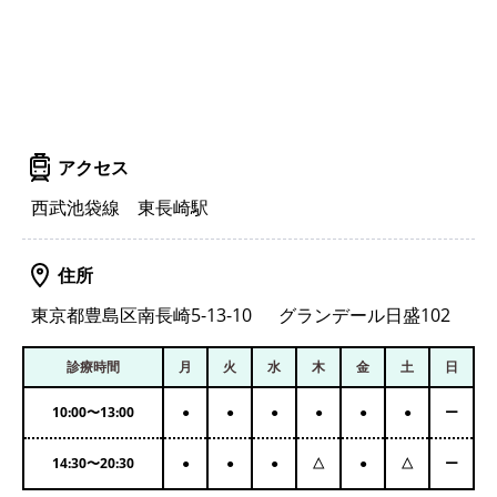
アクセス
西武池袋線 東長崎駅
住所
東京都豊島区南長崎5-13-10 グランデール日盛102
診療時間
月
火
水
木
金
土
日
10:00
〜
13:00
●
●
●
●
●
●
ー
14:30
〜
20:30
●
●
●
△
●
△
ー