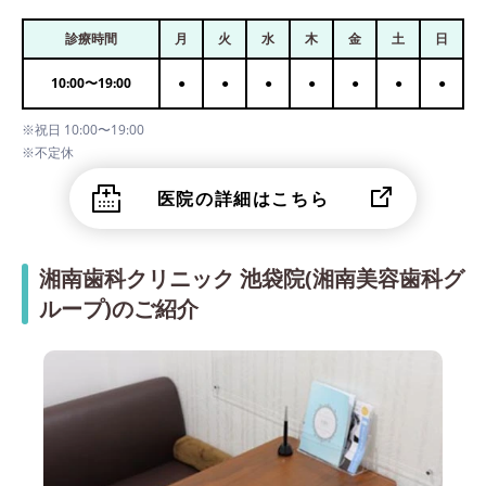
診療時間
月
火
水
木
金
土
日
10:00
〜
19:00
●
●
●
●
●
●
●
※祝日 10:00〜19:00
※不定休
医院の詳細はこちら
湘南歯科クリニック 池袋院(湘南美容歯科グ
ループ)のご紹介