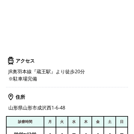
アクセス
JR奥羽本線『蔵王駅』より徒歩20分
※駐車場完備
住所
山形県山形市成沢西1-6-48
診療時間
月
火
水
木
金
土
日
09:00
〜
13:00
●
●
ー
●
●
●
ー