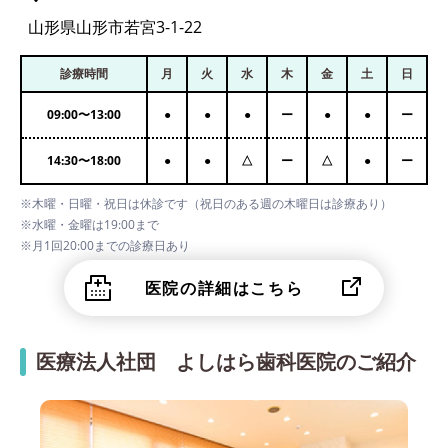
山形県山形市若宮3-1-22
診療時間
月
火
水
木
金
土
日
09:00
〜
13:00
●
●
●
ー
●
●
ー
14:30
〜
18:00
●
●
△
ー
△
●
ー
※木曜・日曜・祝日は休診です（祝日のある週の木曜日は診療あり）
※水曜・金曜は19:00まで
※月1回20:00までの診療日あり
医院の詳細はこちら
医療法人社団 よしはら歯科医院のご紹介