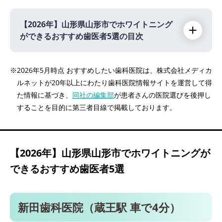
【2026年】
山形県山形市でホワイトニング
ができるおすすめ歯医者5選の目次
【2026年】
※2026年5月時点 おすすめしたい歯科医院は、株式会社メディカ
ルネットが20年以上にわたり歯科医院情報サイトを運営して得
新田歯科医院（蔵王駅 車で4分）
た情報に基づき、
同社の編集部
が患者さんの医院選びを後押し
たちばな歯科クリニック（北山形駅 車で6
することを目的に第三者目線で掲載しております。
分）
医療法人社団 よしはら歯科医院（山形駅 車
で8分）
【2026年】
山形県山形市でホワイトニングが
なりさわ歯科クリニック（蔵王駅 徒歩20分）
できるおすすめ歯医者5選
鈴木歯科クリニック（山形駅 車で10分）
新田歯科医院（蔵王駅 車で4分）