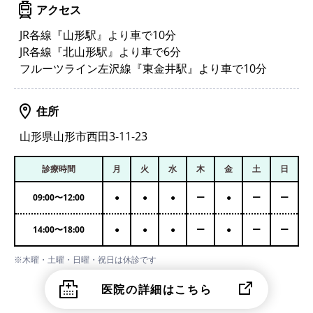
アクセス
JR各線『山形駅』より車で10分
JR各線『北山形駅』より車で6分
フルーツライン左沢線『東金井駅』より車で10分
住所
山形県山形市西田3-11-23
診療時間
月
火
水
木
金
土
日
09:00
〜
12:00
●
●
●
ー
●
ー
ー
14:00
〜
18:00
●
●
●
ー
●
ー
ー
※木曜・土曜・日曜・祝日は休診です
医院の詳細はこちら