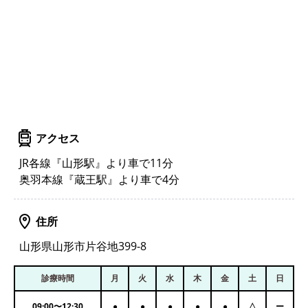
アクセス
JR各線『山形駅』より車で11分
奥羽本線『蔵王駅』より車で4分
住所
山形県山形市片谷地399-8
診療時間
月
火
水
木
金
土
日
09:00
〜
12:30
●
●
●
●
●
△
ー