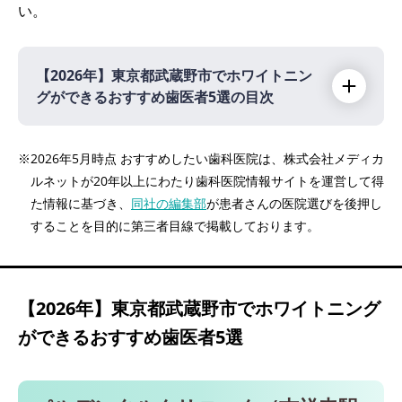
い。
【2026年】
東京都武蔵野市でホワイトニン
グができるおすすめ歯医者5選の目次
【2026年】
※2026年5月時点 おすすめしたい歯科医院は、株式会社メディカ
ルネットが20年以上にわたり歯科医院情報サイトを運営して得
パルデンタルクリニック（吉祥寺駅 徒歩3
た情報に基づき、
同社の編集部
が患者さんの医院選びを後押し
分）
することを目的に第三者目線で掲載しております。
吉祥寺セントラルクリニック（吉祥寺駅 徒歩
30秒）
吉祥寺アイ歯科（吉祥寺駅 徒歩2分）
【2026年】
東京都武蔵野市でホワイトニング
吉祥寺デンタルクリニック（吉祥寺駅 徒歩3
ができるおすすめ歯医者5選
分）
高岡歯科医院（三鷹駅 徒歩1分）