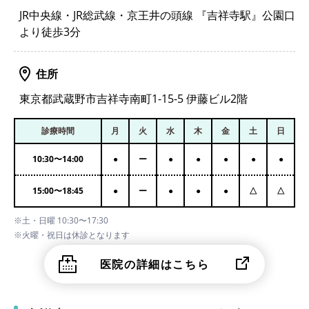
JR中央線・JR総武線・京王井の頭線 『吉祥寺駅』公園口
より徒歩3分
住所
東京都武蔵野市吉祥寺南町1-15-5 伊藤ビル2階
診療時間
月
火
水
木
金
土
日
10:30
〜
14:00
●
ー
●
●
●
●
●
15:00
〜
18:45
●
ー
●
●
●
△
△
※土・日曜 10:30〜17:30
※火曜・祝日は休診となります
医院の詳細はこちら