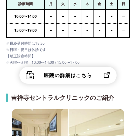
診療時間
月
火
水
木
金
土
日
10:00
〜
14:00
●
●
●
●
●
●
ー
15:00
〜
19:00
●
●
●
●
●
●
ー
※最終受付時間は18:30
※日曜・祝日は休診です
【矯正診療時間】
※火曜〜金曜 10:00〜14:00 / 15:00〜17:00
医院の詳細はこちら
吉祥寺セントラルクリニックのご紹介