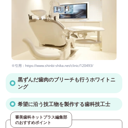
※引用：https://www.shinbi-shika.net/clinic/120493/
黒ずんだ歯肉のブリーチも行うホワイトニ
ング
希望に沿う技工物を製作する歯科技工士
審美歯科ネットプラス編集部
のおすすめポイント