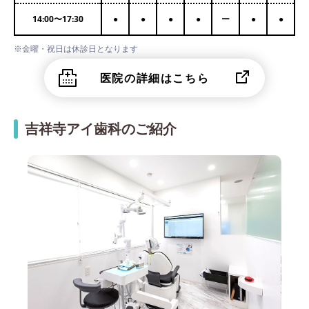
14:00
〜
17:30
●
●
●
●
ー
●
●
※金曜・祝日は休診日となります
医院の詳細はこちら
吉祥寺アイ歯科のご紹介