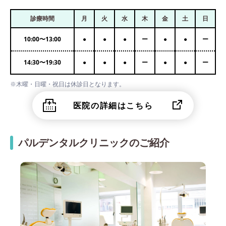
診療時間
月
火
水
木
金
土
日
10:00
〜
13:00
●
●
●
ー
●
●
ー
14:30
〜
19:30
●
●
●
ー
●
●
ー
※木曜・日曜・祝日は休診日となります。
医院の詳細はこちら
パルデンタルクリニックのご紹介